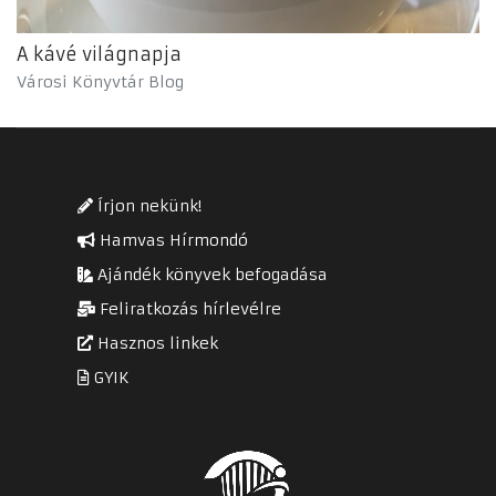
A kávé világnapja
Városi Könyvtár Blog
Írjon nekünk!
Hamvas Hírmondó
Ajándék könyvek befogadása
Feliratkozás hírlevélre
Hasznos linkek
GYIK