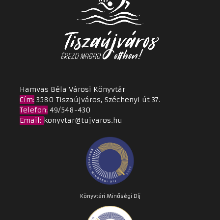
Hamvas Béla Városi Könyvtár
Cím
:
3580 Tiszaújváros, Széchenyi út 37.
Telefon:
49/548-430
Email
:
konyvtar@tujvaros.hu
Könyvtári Minőségi Díj