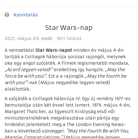
Nyomtatás
Star Wars-nap
2021. május 04. Kedd
3911 Találat
A nemzetközi
Star Wars-napot
minden év május 4-én
tartják a Csillagok háborúja sorozat rajongói, melynek
oka egy angol szójáték. A filmek legismertebb mondata,
„Az erő legyen veled!"
eredetileg így hangzik: „
May the
force be with you!".
Ezt a a rajongók „
May the fourth
be
with you!"
-nak (Május negyedike legyen veled!)
alakították.
A szójáték a Csillagok háborúja IV: Egy új remény 1977-es
bemutatója után két évvel lett ismert. 1979. május 4-én,
Margaret Thatcher, az Egyesült Királyság első női
miniszterelnökének megválasztása után pártja egy
hirdetést jelentetett meg a The London Evening News-
ban a következő szöveggel:
"May the Fourth Be with You,
Maggie. Congratulations."
(Május negyedike legyen