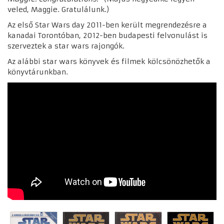
veled, Maggie. Gratulálunk.)
Az első Star Wars day 2011-ben került megrendezésre a
kanadai Torontóban, 2012-ben budapesti felvonulást is
szerveztek a star wars rajongók.
Az alábbi star wars könyvek és filmek kölcsönözhetők a
könyvtárunkban.