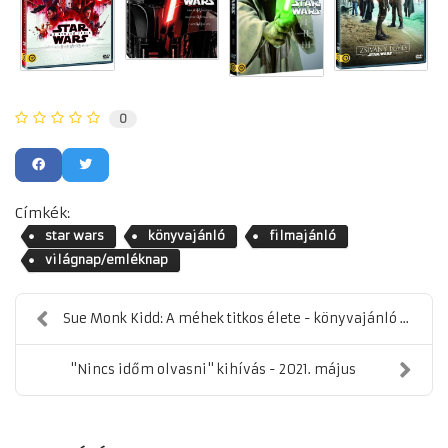
0
Címkék:
star wars
könyvajánló
filmajánló
világnap/emléknap
Sue Monk Kidd: A méhek titkos élete - könyvajánló ...
"Nincs időm olvasni" kihívás - 2021. május