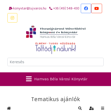
konyvtar@tujvaros.hu
+36 (49) 548-430
Keresés
Hamvas Béla Városi Könyvtár
Tematikus ajánlók
Kezdőlap
Keresés
Bejelentkez