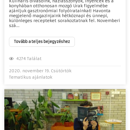
Kulináris olvasóink, háziasszonyok, ínyencek és a
konyhában otthonosan mozgó Urak figyelmébe
ajánljuk gasztronómiai folyóiratainkat! Havonta
megjelenő magazinjaink hétköznapi és ünnepi,
különleges recepteket sorakoztatnak fel. Novemberi
szá...
Tovább a teljes bejegyzéshez
4274 Találat
2020. november 19. Csütörtök
Tematikus ajánlatok