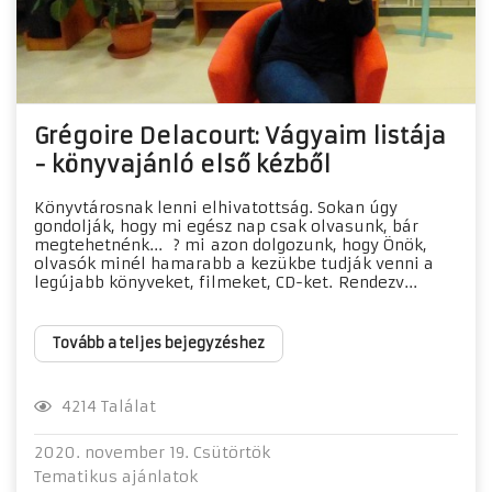
Grégoire Delacourt: Vágyaim listája
- könyvajánló első kézből
Könyvtárosnak lenni elhivatottság. Sokan úgy
gondolják, hogy mi egész nap csak olvasunk, bár
megtehetnénk... ? mi azon dolgozunk, hogy Önök,
olvasók minél hamarabb a kezükbe tudják venni a
legújabb könyveket, filmeket, CD-ket. Rendezv...
Tovább a teljes bejegyzéshez
4214 Találat
2020. november 19. Csütörtök
Tematikus ajánlatok