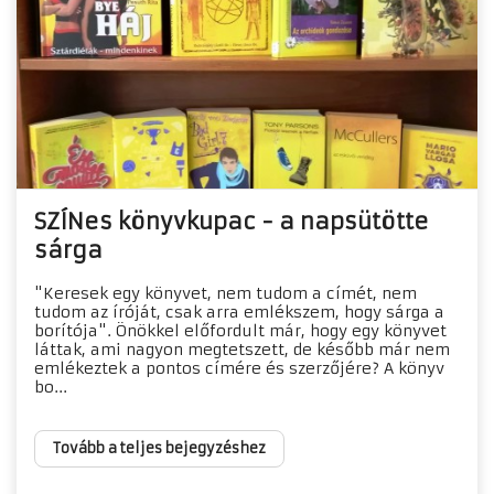
SZÍNes könyvkupac - a napsütötte
sárga
"Keresek egy könyvet, nem tudom a címét, nem
tudom az íróját, csak arra emlékszem, hogy sárga a
borítója". Önökkel előfordult már, hogy egy könyvet
láttak, ami nagyon megtetszett, de később már nem
emlékeztek a pontos címére és szerzőjére? A könyv
bo...
Tovább a teljes bejegyzéshez