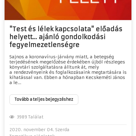
"Test és lélek kapcsolata" előadás
helyett... ajánló gondolkodási
fegyelmezetlenségre
Sajnos a koronavírus-járvány miatt, a betegség
terjedésének megelőzése érdekében újból részleges
könyvtári szolgáltatásra álltunk át, mely
a rendezvényeink és foglalkozásaink megtartására is
kihatással van. Ebben a hónapban Kecskeméti János
a le...
Tovább a teljes bejegyzéshez
3989 Találat
2020. november 04. Szerda