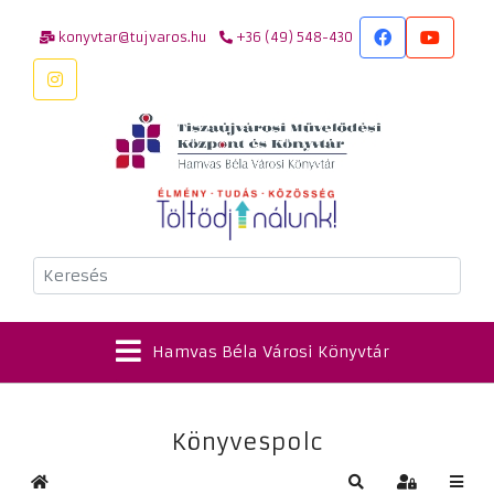
konyvtar@tujvaros.hu
+36 (49) 548-430
Keresés
Hamvas Béla Városi Könyvtár
Könyvespolc
Kezdőlap
Keresés
Bejelentkez