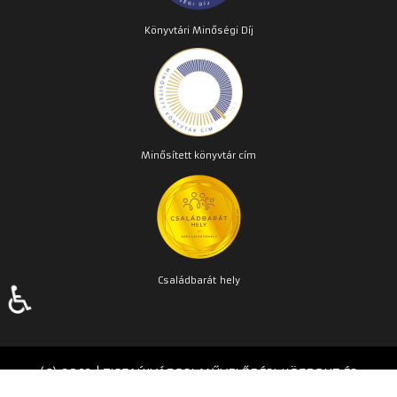
Könyvtári Minőségi Díj
Minősített könyvtár cím
Családbarát
hely
♿
(C) 2023 | TISZAÚJVÁROSI MŰVELŐDÉSI KÖZPONT ÉS
KÖNYVTÁR | Készítette:
TPMH