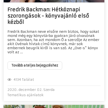
Fredrik Backman: Hétköznapi
szorongások - könyvajánló első
kézből
Fredrik Backman neve elsőre nem biztos, hogy sokat
mond még egy könyvtárba gyakran járó olvasónak
sem. Azonban, ha azt mondom Ő a szerzője Az ember
akit Ovénak hívtak című könyvnek, már sok
embernek beugrik kiről is van szó. Az „Ove-s" könyv
volt az ...
Tovább a teljes bejegyzéshez
4134 Találat
2020. december 02. Szerda
Tematikus ajánlatok