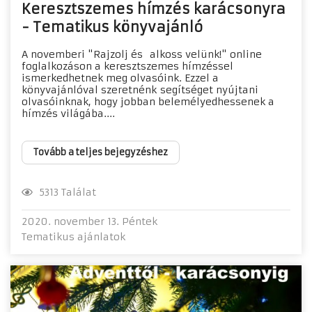
Keresztszemes hímzés karácsonyra
- Tematikus könyvajánló
A novemberi "Rajzolj és alkoss velünk!" online
foglalkozáson a keresztszemes hímzéssel
ismerkedhetnek meg olvasóink. Ezzel a
könyvajánlóval szeretnénk segítséget nyújtani
olvasóinknak, hogy jobban belemélyedhessenek a
hímzés világába....
Tovább a teljes bejegyzéshez
5313 Találat
2020. november 13. Péntek
Tematikus ajánlatok