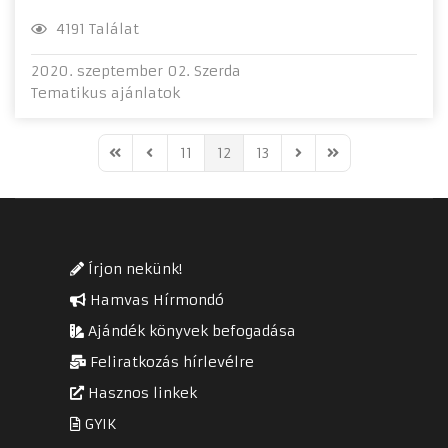
4191 Találat
2020. szeptember 02. Szerda
Tematikus ajánlatok
11
12
13
First Page
Previous Page
Next Page
Last Page
Írjon nekünk!
Hamvas Hírmondó
Ajándék könyvek befogadása
Feliratkozás hírlevélre
Hasznos linkek
GYIK