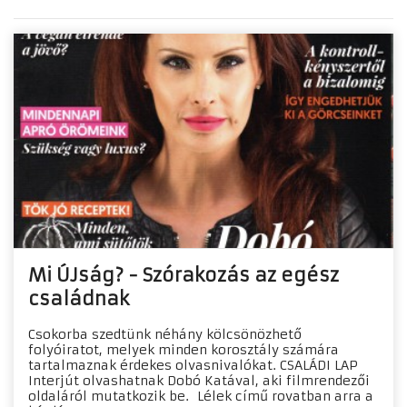
Mi ÚJság? - Szórakozás az egész
családnak
Csokorba szedtünk néhány kölcsönözhető
folyóiratot, melyek minden korosztály számára
tartalmaznak érdekes olvasnivalókat. CSALÁDI LAP
Interjút olvashatnak Dobó Katával, aki filmrendezői
oldaláról mutatkozik be. Lélek című rovatban arra a