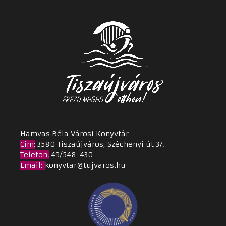
Hamvas Béla Városi Könyvtár
Cím
:
3580 Tiszaújváros, Széchenyi út 37.
Telefon:
49/548-430
Email
:
konyvtar@tujvaros.hu