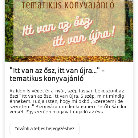
"Itt van az ősz, itt van újra..." -
tematikus könyvajánló
Az idén is véget ér a nyár, szép lassan beköszönt az
ősz! "Itt van az ősz, itt van újra, S szép, mint mindig
énnekem. Tudja Isten, hogy mi okból, Szeretem? de
szeretem." Bizonyára mindenki ismeri Petőfi Sándor
versét. Egyszerűen magával ragadó az évs...
Tovább a teljes bejegyzéshez