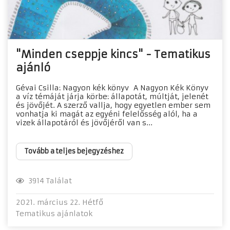
"Minden cseppje kincs" - Tematikus
ajánló
Gévai Csilla: Nagyon kék könyv A Nagyon Kék Könyv
a víz témáját járja körbe: állapotát, múltját, jelenét
és jövőjét. A szerző vallja, hogy egyetlen ember sem
vonhatja ki magát az egyéni felelősség alól, ha a
vizek állapotáról és jövőjéről van s...
Tovább a teljes bejegyzéshez
3914 Találat
2021. március 22. Hétfő
Tematikus ajánlatok