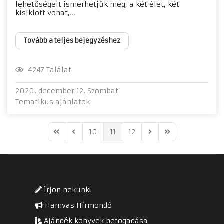
lehetőségeit ismerhetjük meg, a két élet, két
kisiklott vonat,...
Tovább a teljes bejegyzéshez
4247 Találat
2020. december 12. Szombat
Tematikus ajánlatok
10
11
12
First Page
Previous Page
Next Page
Last Page
Írjon nekünk!
Hamvas Hírmondó
Ajándék könyvek befogadása