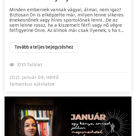
Minden embernek vannak vágyai, álmai, nem igaz?
Biztosan Ön is elképzelte már, milyen lenne sikeres
énekesnőnek vagy híres sportolónak lenni…De az
sem lenne rossz, ha a kiszemelt férfi vagy nő végre
felfigyelne Önre. Az álmok már csak ilyenek, s ha t...
Tovább a teljes bejegyzéshez
3735 Találat
2021. január 04. Hétfő
Tematikus ajánlatok