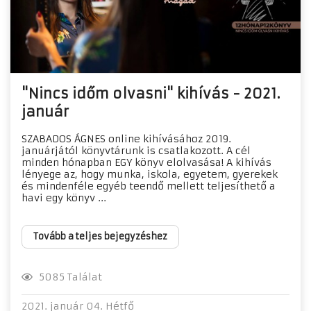
"Nincs időm olvasni" kihívás - 2021.
január
SZABADOS ÁGNES online kihívásához 2019.
januárjától könyvtárunk is csatlakozott. A cél
minden hónapban EGY könyv elolvasása! A kihívás
lényege az, hogy munka, iskola, egyetem, gyerekek
és mindenféle egyéb teendő mellett teljesíthető a
havi egy könyv ...
Tovább a teljes bejegyzéshez
5085 Találat
2021. január 04. Hétfő