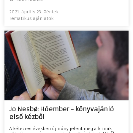
2021. április 23. Péntek
Tematikus ajánlatok
Jo Nesbø: Hóember - könyvajánló
első kézből
A kétezres években új irány jelent meg a krimik