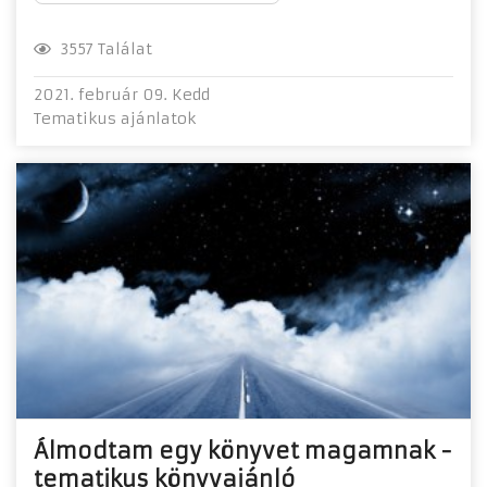
3557 Találat
2021. február 09. Kedd
Tematikus ajánlatok
Álmodtam egy könyvet magamnak -
tematikus könyvajánló