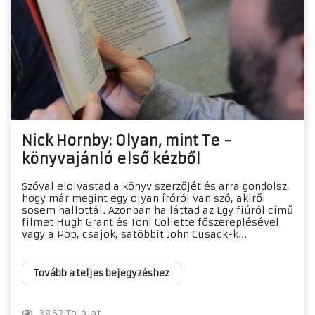
Nick Hornby: Olyan, mint Te -
könyvajánló első kézből
Szóval elolvastad a könyv szerzőjét és arra gondolsz,
hogy már megint egy olyan íróról van szó, akiről
sosem hallottál. Azonban ha láttad az Egy fiúról című
filmet Hugh Grant és Toni Collette főszereplésével
vagy a Pop, csajok, satöbbit John Cusack-k...
Tovább a teljes bejegyzéshez
3862 Találat