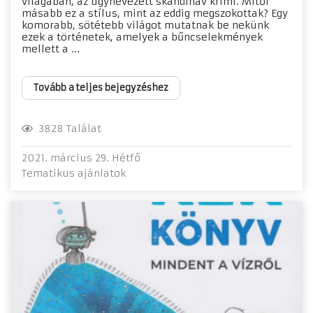
világában, az úgynevezett skandináv krimi. Mitől
másabb ez a stílus, mint az eddig megszokottak? Egy
komorabb, sötétebb világot mutatnak be nekünk
ezek a történetek, amelyek a bűncselekmények
mellett a ...
Tovább a teljes bejegyzéshez
3828 Találat
2021. március 29. Hétfő
Tematikus ajánlatok