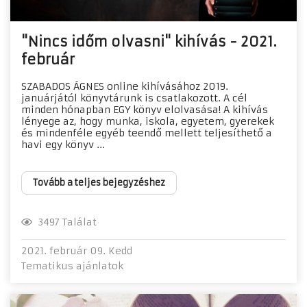
"Nincs időm olvasni" kihívás - 2021.
február
SZABADOS ÁGNES online kihívásához 2019.
januárjától könyvtárunk is csatlakozott. A cél
minden hónapban EGY könyv elolvasása! A kihívás
lényege az, hogy munka, iskola, egyetem, gyerekek
és mindenféle egyéb teendő mellett teljesíthető a
havi egy könyv ...
Tovább a teljes bejegyzéshez
3497 Találat
2021. február 09. Kedd
Tematikus ajánlatok