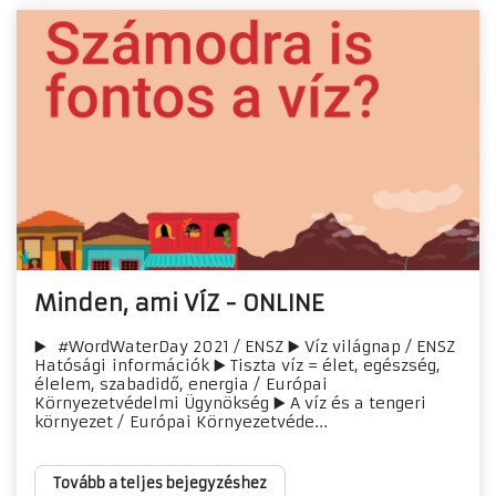
Minden, ami VÍZ - ONLINE
▶️ #WordWaterDay 2021 / ENSZ ▶️ Víz világnap / ENSZ
Hatósági információk ▶️ Tiszta víz = élet, egészség,
élelem, szabadidő, energia / Európai
Környezetvédelmi Ügynökség ▶️ A víz és a tengeri
környezet / Európai Környezetvéde...
Tovább a teljes bejegyzéshez