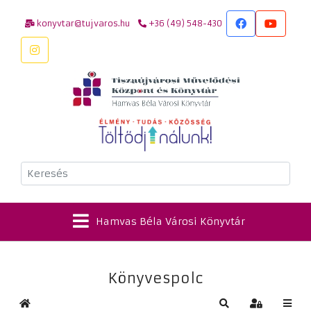
konyvtar@tujvaros.hu
+36 (49) 548-430
Keresés
Hamvas Béla Városi Könyvtár
Könyvespolc
Kezdőlap
Keresés
Bejelentkez