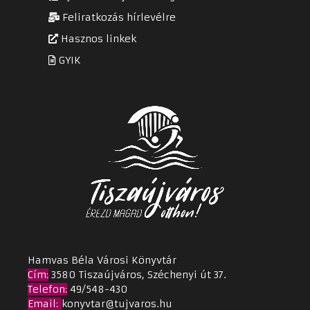
Feliratkozás hírlevélre
Hasznos linkek
GYIK
Hamvas Béla Városi Könyvtár
Cím
:
3580 Tiszaújváros, Széchenyi út 37.
Telefon:
49/548-430
Email
:
konyvtar@tujvaros.hu