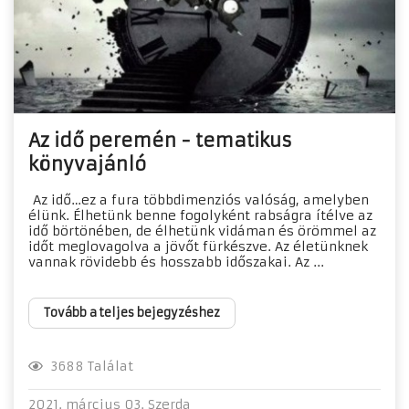
Az idő peremén - tematikus
könyvajánló
Az idő…ez a fura többdimenziós valóság, amelyben
élünk. Élhetünk benne fogolyként rabságra ítélve az
idő börtönében, de élhetünk vidáman és örömmel az
időt meglovagolva a jövőt fürkészve. Az életünknek
vannak rövidebb és hosszabb időszakai. Az ...
Tovább a teljes bejegyzéshez
3688 Találat
2021. március 03. Szerda