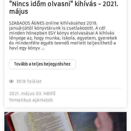
"Nincs időm olvasni" kihívás - 2021.
május
SZABADOS ÁGNES online kihívásához 2019.
januárjától könyvtárunk is csatlakozott. A cél
minden hónapban EGY könyv elolvasása! A kihívás
lényege az, hogy munka, iskola, egyetem, gyerekek
és mindenféle egyéb teendő mellett teljesíthető a
havi egy könyv ...
Tovább a teljes bejegyzéshez
3618 Találat
2021. május 03. Hétfő
Tematikus ajánlatok