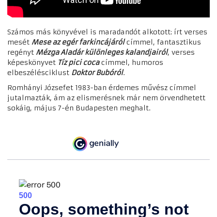
Számos más könyvével is maradandót alkotott: írt verses
mesét
Mese az egér farkincájáról
címmel, fantasztikus
regényt
Mézga Aladár különleges kalandjairól
, verses
képeskönyvet
Tíz pici coca
címmel, humoros
elbeszélésciklust
Doktor Bubóról
.
Romhányi Józsefet 1983-ban érdemes művész címmel
jutalmazták, ám az elismerésnek már nem örvendhetett
sokáig, május 7-én Budapesten meghalt.