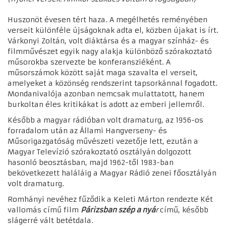
Huszonöt évesen tért haza. A megélhetés reményében
verseit különféle újságoknak adta el, közben újakat is írt.
Várkonyi Zoltán, volt diáktársa és a magyar színház- és
filmművészet egyik nagy alakja különböző szórakoztató
műsorokba szervezte be konferansziéként. A
műsorszámok között saját maga szavalta el verseit,
amelyeket a közönség rendszerint tapsorkánnal fogadott.
Mondanivalója azonban nemcsak mulattatott, hanem
burkoltan éles kritikákat is adott az emberi jellemről.
Később a magyar rádióban volt dramaturg, az 1956-os
forradalom után az Állami Hangverseny- és
Műsorigazgatóság művészeti vezetője lett, ezután a
Magyar Televízió szórakoztató osztályán dolgozott
hasonló beosztásban, majd 1962-től 1983-ban
bekövetkezett haláláig a Magyar Rádió zenei főosztályán
volt dramaturg.
Romhányi nevéhez fűződik a Keleti Márton rendezte Két
vallomás című film
Párizsban szép a nyá
r
című, később
slágerré vált betétdala.