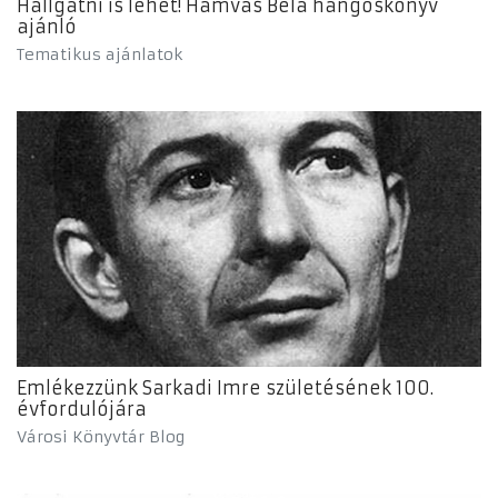
Hallgatni is lehet! Hamvas Béla hangoskönyv
ajánló
Tematikus ajánlatok
Emlékezzünk Sarkadi Imre születésének 100.
évfordulójára
Városi Könyvtár Blog