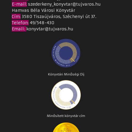
E-mail:
szederkeny_konyvtar@tujvaros.hu
Hamvas Béla Városi Könyvtár
Cím
:
3580 Tiszaújváros, Széchenyi út 37.
Telefon:
49/548-430
Email
:
konyvtar@tujvaros.hu
Könyvtári Minőségi Díj
Minősített könyvtár cím