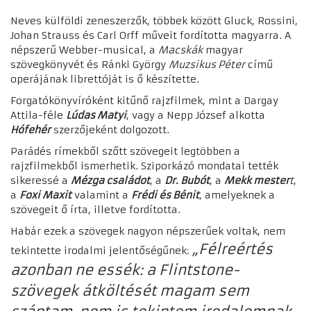
Neves külföldi zeneszerzők, többek között Gluck, Rossini,
Johan Strauss és Carl Orff műveit fordította magyarra. A
népszerű Webber-musical, a
Macskák
magyar
szövegkönyvét és Ránki György
Muzsikus Péter
című
operájának librettóját is ő készítette.
Forgatókönyvíróként kitűnő rajzfilmek, mint a Dargay
Attila-féle
Lúdas Matyi
, vagy a Nepp József alkotta
Hófehér
szerzőjeként dolgozott.
Parádés rímekből szőtt szövegeit legtöbben a
rajzfilmekből ismerhetik. Sziporkázó mondatai tették
sikeressé a
Mézga családot
, a
Dr. Bubót
, a
Mekk mester
t
,
a
Foxi Maxit
valamint a
Frédi és Bénit
, amelyeknek a
szövegeit ő írta, illetve fordította.
Habár ezek a szövegek nagyon népszerűek voltak, nem
„Félreértés
tekintette irodalmi jelentőségűnek:
azonban ne essék: a Flintstone-
szövegek átköltését magam sem