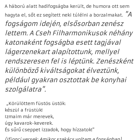
A háború alatt hadifogságba került, de humora ott sem
"A
hagyta el, sőt ez segített neki túlélni a borzalmakat.
fogságom idején, elsősorban zenész
lettem. A Cseh Filharmonikusok néhány
katonaként fogságba esett tagjával
lágerzenekart alapítottunk, mellyel
rendszeresen fel is léptünk. Zenészként
különböző kiváltságokat élveztünk,
például gyakran osztottak be konyhai
szolgálatra".
„Körülöttem füstös üstök:
készül a früstük!
Izmaim már merevek,
úgy kavarok-keverek.
És sűrű cseppet izzadok, hogy hízzatok!"
(Ifjonci versek: Amikor szakács voltam a fogságban)