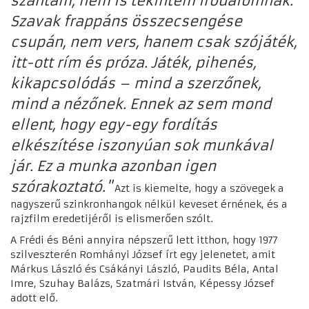
szántam, nem is tekintem irodalomnak.
Szavak frappáns összecsengése
csupán, nem vers, hanem csak szójáték,
itt-ott rím és próza. Játék, pihenés,
kikapcsolódás – mind a szerzőnek,
mind a nézőnek. Ennek az sem mond
ellent, hogy egy-egy fordítás
elkészítése iszonyúan sok munkával
jár. Ez a munka azonban igen
szórakoztató."
Azt is kiemelte, hogy a szövegek a
nagyszerű szinkronhangok nélkül keveset érnének, és a
rajzfilm eredetijéről is elismerően szólt.
A Frédi és Béni annyira népszerű lett itthon, hogy 1977
szilveszterén Romhányi József írt egy jelenetet, amit
Márkus László és Csákányi László, Paudits Béla, Antal
Imre, Szuhay Balázs, Szatmári István, Képessy József
adott elő.