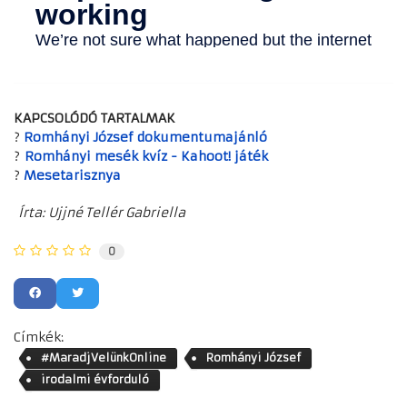
KAPCSOLÓDÓ TARTALMAK
?
Romhányi József dokumentumajánló
?
Romhányi mesék kvíz - Kahoot! játék
?
Mesetarisznya
Írta: Ujjné Tellér Gabriella
0
Címkék:
#MaradjVelünkOnline
Romhányi József
irodalmi évforduló