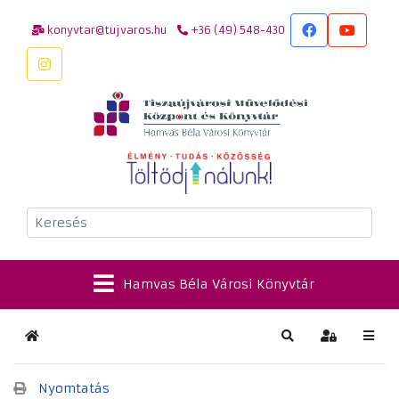
konyvtar@tujvaros.hu
+36 (49) 548-430
Keresés
Hamvas Béla Városi Könyvtár
Kezdőlap
Keresés
Bejelentkez
Nyomtatás