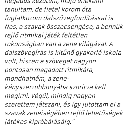
hegedűs kezdtem, majd énekelni
tanultam, de fiatal korom óta
foglalkozom dalszövegfordítással is.
Nos, a szavak összecsengése, a bennük
rejlő ritmikai játék feltétlen
rokonságban van a zene világával. A
dalszövegírás is kitűnő gyakorló iskola
volt, hiszen a szöveget nagyon
pontosan megadott ritmikára,
mondhatnám, a zene-
kényszerzubbonyába szorítva kell
megírni. Végül, mindig nagyon
szerettem játszani, és így jutottam el a
szavak zeneiségében rejlő lehetőségek
játékos kipróbálásáig."