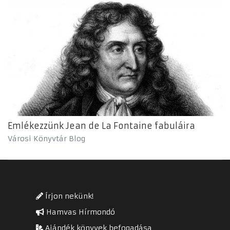
Emlékezzünk Jean de La Fontaine fabuláira
Városi Könyvtár Blog
Írjon nekünk!
Hamvas Hírmondó
Ajándék könyvek befogadása