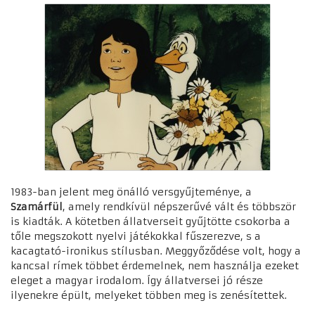
1983-ban jelent meg önálló versgyűjteménye, a
Szamárfül
, amely rendkívül népszerűvé vált és többször
is kiadták. A kötetben állatverseit gyűjtötte csokorba a
tőle megszokott nyelvi játékokkal fűszerezve, s a
kacagtató-ironikus stílusban. Meggyőződése volt, hogy a
kancsal rímek többet érdemelnek, nem használja ezeket
eleget a magyar irodalom. Így állatversei jó része
ilyenekre épült, melyeket többen meg is zenésítettek.