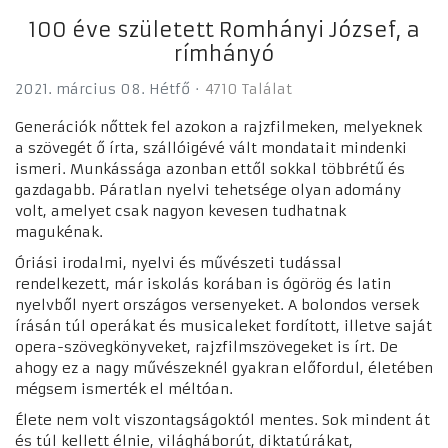
100 éve született Romhányi József, a
rímhányó
2021. március 08. Hétfő
4710 Találat
Generációk nőttek fel azokon a rajzfilmeken, melyeknek
a szövegét ő írta, szállóigévé vált mondatait mindenki
ismeri. Munkássága azonban ettől sokkal többrétű és
gazdagabb. Páratlan nyelvi tehetsége olyan adomány
volt, amelyet csak nagyon kevesen tudhatnak
magukénak.
Óriási irodalmi, nyelvi és művészeti tudással
rendelkezett, már iskolás korában is ógörög és latin
nyelvből nyert országos versenyeket. A bolondos versek
írásán túl operákat és musicaleket fordított, illetve saját
opera-szövegkönyveket, rajzfilmszövegeket is írt. De
ahogy ez a nagy művészeknél gyakran előfordul, életében
mégsem ismerték el méltóan.
Élete nem volt viszontagságoktól mentes. Sok mindent át
és túl kellett élnie, világháborút, diktatúrákat,