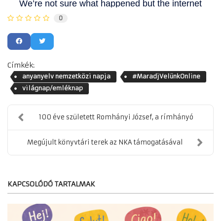
0
Címkék:
anyanyelv nemzetközi napja
#MaradjVelünkOnline
világnap/emléknap
100 éve született Romhányi József, a rímhányó
Megújult könyvtári terek az NKA támogatásával
KAPCSOLÓDÓ TARTALMAK