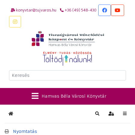
konyvtar@tujvaros.hu
+36 (49) 548-430
Keresés
Hamvas Béla Városi Könyvtár
Kezdőlap
Keresés
Bejelentkez
Nyomtatás