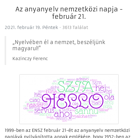
Az anyanyelv nemzetközi napja -
február 21.
2021. február 19. Péntek
3613 Találat
„Nyelvében él a nemzet, beszéljünk
magyarul!"
Kazinczy Ferenc
1999-ben az ENSZ február 21-ét az anyanyelv nemzetközi
napjává nyilvánította annak emlékére, hogy 1952-ben az