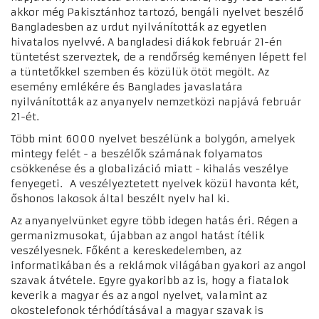
akkor még Pakisztánhoz tartozó, bengáli nyelvet beszélő
Bangladesben az urdut nyilvánították az egyetlen
hivatalos nyelvvé. A bangladesi diákok február 21-én
tüntetést szerveztek,
de a rendőrség keményen lépett fel
a tüntetőkkel szemben és közülük ötöt megölt. Az
esemény emlékére és Banglades javaslatára
nyilvánították az anyanyelv nemzetközi napjává február
21-ét.
Több mint 6000 nyelvet beszélünk a bolygón, amelyek
mintegy felét - a beszélők számának folyamatos
csökkenése és a globalizáció miatt - kihalás veszélye
fenyegeti. A veszélyeztetett nyelvek közül havonta két,
őshonos lakosok által beszélt nyelv hal ki.
Az anyanyelvünket egyre több idegen hatás éri. Régen a
germanizmusokat, újabban az angol hatást ítélik
veszélyesnek. Főként a kereskedelemben, az
informatikában és a reklámok világában gyakori az angol
szavak átvétele. Egyre gyakoribb az is, hogy a fiatalok
keverik a magyar és az angol nyelvet, valamint az
okostelefonok térhódításával a magyar szavak is