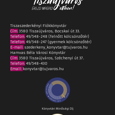
Tiszaszederkényi Fiókkönyvtár
Cím
:
3580 Tiszaújváros, Bocskai út 33.
Telefon:
49/548-248 (felnőtt kölcsönzőtér)
Telefon:
49/548-247 (gyermek kölcsönzőtér)
E-mail:
szederkeny_konyvtar@tujvaros.hu
Hamvas Béla Városi Könyvtár
Cím
:
3580 Tiszaújváros, Széchenyi út 37.
Telefon:
49/548-430
Email
:
konyvtar@tujvaros.hu
Könyvtári Minőségi Díj