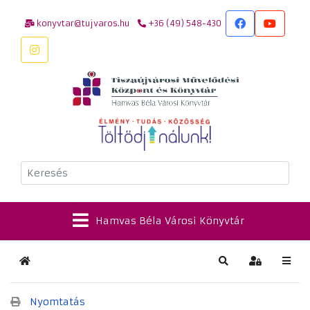
konyvtar@tujvaros.hu
+36 (49) 548-430
Keresés
Hamvas Béla Városi Könyvtár
Kezdőlap
Keresés
Bejelentkez
Nyomtatás