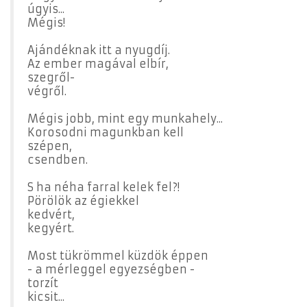
úgyis...
Mégis!
Ajándéknak itt a nyugdíj.
Az ember magával elbír,
szegről-
végről.
Mégis jobb, mint egy munkahely...
Korosodni magunkban kell
szépen,
csendben.
S ha néha farral kelek fel?!
Pörölök az égiekkel
kedvért,
kegyért.
Most tükrömmel küzdök éppen
- a mérleggel egyezségben -
torzít
kicsit...