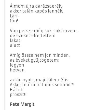
Álmom újra darázsderék,
akkor talán kapós lennék...
Lári-
fári!
Van persze még sok-sok tervem,
de ezeket elrejtettem
lakat
alatt.
Amíg össze nem jön minden,
az éveket gyűjtögetem:
legyen
hetven,
aztán nyolc, majd kilenc X is...
Akkor má` nem tudok semmit?!
Hát itt:
proszit!!!
Pete Margit