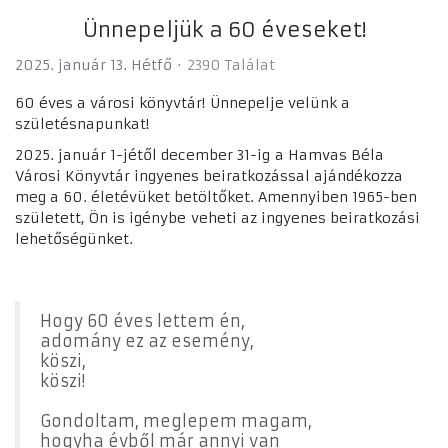
Ünnepeljük a 60 éveseket!
2025. január 13. Hétfő
2390 Találat
60 éves a városi könyvtár!
Ünnepelje velünk a
születésnapunkat!
2025. január 1-jétől december 31-ig
a Hamvas Béla
Városi Könyvtár ingyenes beiratkozással ajándékozza
meg a 60. életévüket betöltőket. Amennyiben 1965-ben
született, Ön is igénybe veheti az ingyenes beiratkozási
lehetőségünket.
Hogy 60 éves lettem én,
adomány ez az esemény,
köszi,
köszi!
Gondoltam, meglepem magam,
hogyha évből már annyi van