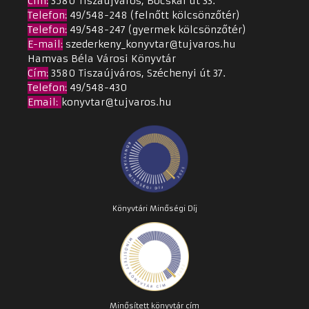
Cím
:
3580 Tiszaújváros, Bocskai út 33.
Telefon:
49/548-248 (felnőtt kölcsönzőtér)
Telefon:
49/548-247 (gyermek kölcsönzőtér)
E-mail:
szederkeny_konyvtar@tujvaros.hu
Hamvas Béla Városi Könyvtár
Cím
:
3580 Tiszaújváros, Széchenyi út 37.
Telefon:
49/548-430
Email
:
konyvtar@tujvaros.hu
Könyvtári Minőségi Díj
Minősített könyvtár cím