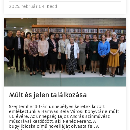
2025. február 04. Kedd
Múlt és jelen találkozása
Szeptember 30-án ünnepélyes keretek között
emlékeztünk a Hamvas Béla Városi Könyvtár elmúlt
60 évére. Az ünnepség Lajos András színművész
műsorával kezdődött, aki Nehéz Ferenc: A
bugylibicska című novelláját olvasta fel. A