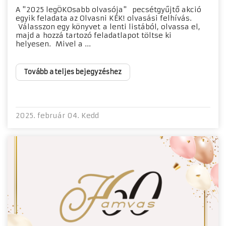
A "2025 legÖKOsabb olvasója" pecsétgyűjtő akció
egyik feladata az Olvasni KÉK! olvasási felhívás.
Válasszon egy könyvet a lenti listából, olvassa el,
majd a hozzá tartozó feladatlapot töltse ki
helyesen. Mivel a ...
Tovább a teljes bejegyzéshez
2025. február 04. Kedd