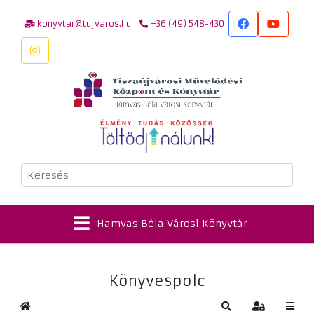
konyvtar@tujvaros.hu
+36 (49) 548-430
Keresés
Hamvas Béla Városi Könyvtár
Könyvespolc
Kezdőlap
Keresés
Bejelentkez