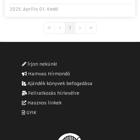
2025. április 01. Kedd
1
First Page
Previous Page
Next Page
Last Page
Írjon nekünk!
Hamvas Hírmondó
Ajándék könyvek befogadása
Feliratkozás hírlevélre
Hasznos linkek
GYIK