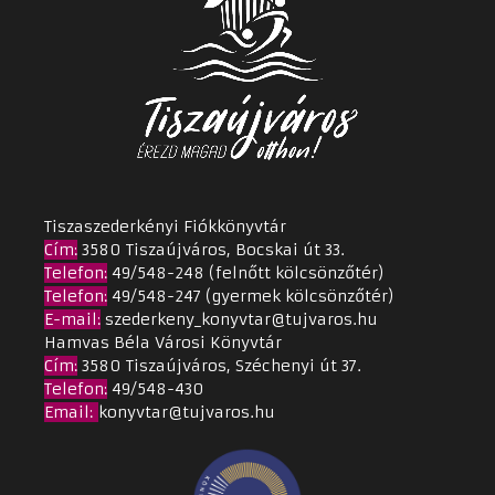
Tiszaszederkényi Fiókkönyvtár
Cím
:
3580 Tiszaújváros, Bocskai út 33.
Telefon:
49/548-248 (felnőtt kölcsönzőtér)
Telefon:
49/548-247 (gyermek kölcsönzőtér)
E-mail:
szederkeny_konyvtar@tujvaros.hu
Hamvas Béla Városi Könyvtár
Cím
:
3580 Tiszaújváros, Széchenyi út 37.
Telefon:
49/548-430
Email
:
konyvtar@tujvaros.hu