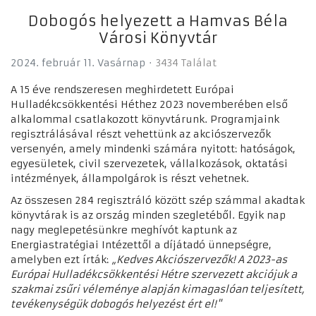
Dobogós helyezett a Hamvas Béla
Városi Könyvtár
2024. február 11. Vasárnap
3434 Találat
A 15 éve rendszeresen meghirdetett Európai
Hulladékcsökkentési Héthez 2023 novemberében első
alkalommal csatlakozott könyvtárunk. Programjaink
regisztrálásával részt vehettünk az akciószervezők
versenyén, amely mindenki számára nyitott: hatóságok,
egyesületek, civil szervezetek, vállalkozások, oktatási
intézmények, állampolgárok is részt vehetnek.
Az összesen 284 regisztráló között szép számmal akadtak
könyvtárak is az ország minden szegletéből. Egyik nap
nagy meglepetésünkre meghívót kaptunk az
Energiastratégiai Intézettől a díjátadó ünnepségre,
amelyben ezt írták:
„Kedves Akciószervezők! A 2023-as
Európai Hulladékcsökkentési Hétre szervezett akciójuk a
szakmai zsűri véleménye alapján kimagaslóan teljesített,
tevékenységük dobogós helyezést ért el!"