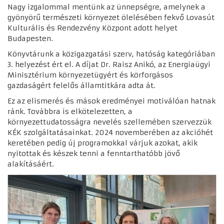
Nagy izgalommal mentünk az ünnepségre, amelynek a
gyönyörű természeti környezet ölelésében fekvő Lovasút
Kulturális és Rendezvény Központ adott helyet
Budapesten.
Könyvtárunk a közigazgatási szerv, hatóság kategóriában
3. helyezést ért el.
A díjat Dr. Raisz Anikó, az Energiaügyi
Minisztérium környezetügyért és körforgásos
gazdaságért felelős államtitkára adta át.
Ez az elismerés és mások eredményei motiválóan hatnak
ránk. Továbbra is elkötelezetten, a
környezettudatosságra nevelés szellemében szervezzük
KÉK szolgáltatásainkat. 2024 novemberében az akcióhét
keretében pedig új programokkal várjuk azokat, akik
nyitottak és készek tenni a fenntarthatóbb jövő
alakításáért.