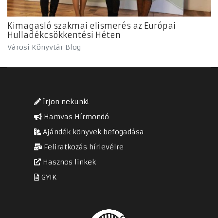
Kimagasló szakmai elismerés az Európai
Hulladékcsökkentési Héten
Városi Könyvtár Blog
Írjon nekünk!
Hamvas Hírmondó
Ajándék könyvek befogadása
Feliratkozás hírlevélre
Hasznos linkek
GYIK