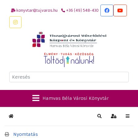
konyvtar@tujvaros.hu
+36 (49) 548-430
Keresés
Hamvas Béla Városi Könyvtár
Kezdőlap
Keresés
Bejelentkez
Nyomtatás