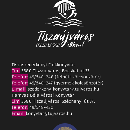
Tiszaszederkényi Fiókkönyvtár
Cím
:
3580 Tiszaújváros, Bocskai út 33.
Telefon:
49/548-248 (felnőtt kölcsönzőtér)
Telefon:
49/548-247 (gyermek kölcsönzőtér)
E-mail:
szederkeny_konyvtar@tujvaros.hu
Hamvas Béla Városi Könyvtár
Cím
:
3580 Tiszaújváros, Széchenyi út 37.
Telefon:
49/548-430
Email
:
konyvtar@tujvaros.hu