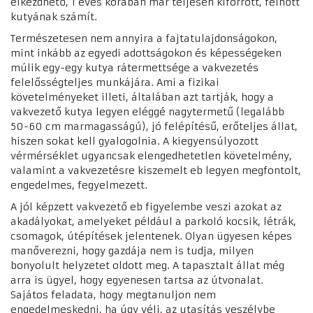
elkezdhető, 1 éves korában már teljesen kiforrott, felnőtt
kutyának számít.
Természetesen nem annyira a fajtatulajdonságokon,
mint inkább az egyedi adottságokon és képességeken
múlik egy-egy kutya rátermettsége a vakvezetés
felelősségteljes munkájára. Ami a fizikai
követelményeket illeti, általában azt tartják, hogy a
vakvezető kutya legyen eléggé nagytermetű (legalább
50-60 cm marmagasságú), jó felépítésű, erőteljes állat,
hiszen sokat kell gyalogolnia. A kiegyensúlyozott
vérmérséklet ugyancsak elengedhetetlen követelmény,
valamint a vakvezetésre kiszemelt eb legyen megfontolt,
engedelmes, fegyelmezett.
A jól képzett vakvezető eb figyelembe veszi azokat az
akadályokat, amelyeket például a parkoló kocsik, létrák,
csomagok, útépítések jelentenek. Olyan ügyesen képes
manőverezni, hogy gazdája nem is tudja, milyen
bonyolult helyzetet oldott meg. A tapasztalt állat még
arra is ügyel, hogy egyenesen tartsa az útvonalat.
Sajátos feladata, hogy megtanuljon nem
engedelmeskedni, ha úgy véli, az utasítás veszélybe