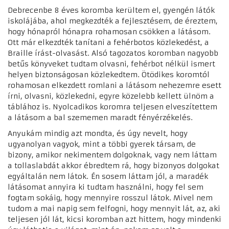
Debrecenbe 8 éves koromba kerültem el, gyengén látók
iskolájába, ahol megkezdték a fejlesztésem, de éreztem,
hogy hónapról hónapra rohamosan csökken a látásom.
Ott már elkezdték tanítani a fehérbotos közlekedést, a
Braille írást-olvasást. Alsó tagozatos koromban nagyobb
betűs könyveket tudtam olvasni, fehérbot nélkül ismert
helyen biztonságosan közlekedtem. Ötödikes koromtól
rohamosan elkezdett romlani a látásom nehezemre esett
írni, olvasni, közlekedni, egyre közelebb kellett ülnöm a
táblához is. Nyolcadikos koromra teljesen elveszítettem
a látásom a bal szememen maradt fényérzékelés.
Anyukám mindig azt mondta, és úgy nevelt, hogy
ugyanolyan vagyok, mint a többi gyerek társam, de
bizony, amikor nekimentem dolgoknak, vagy nem láttam
a tollaslabdát akkor ébredtem rá, hogy bizonyos dolgokat
egyáltalán nem látok.
Én sosem láttam jól, a maradék
látásomat annyira ki tudtam használni, hogy fel sem
fogtam sokáig, hogy mennyire rosszul látok. Mivel nem
tudom a mai napig sem felfogni, hogy mennyit lát, az, aki
teljesen jól lát, kicsi koromban azt hittem, hogy mindenki