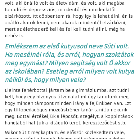
volt, aki önálló volt és életvidám, és volt, aki magába
forduló és depressziós, mindentől és mindenkitől
elzárkózott.
Itt döbbentem rá, hogy így is lehet élni, én is
önálló akarok lenni, nem akarok mindentől elzárkózni,
mert az élethez erő kell és fel kell tudni állni, még ha
nehéz is.
Emlékszem az első kutyusod neve Süti volt.
Ha mesélnél róla, és arról, hogyan szoktátok
meg egymást? Milyen segítség volt Ő akkor
az iskolában?
Esetleg arról milyen volt kutya
nélkül és, hogy milyen vele?
Eleinte fehérbottal jártam be a gimnáziumba, azt tudni
kell, hogy egy bizonyos útvonalat mi úgy tanulunk meg,
hogy minden támpont minden irány a fejünkben van. Ezt
egy tiflopedagógus mozgástréner tanár tanítja nekünk
meg. Bottal érzékeljük a lépcsőt, szegélyt, a koppintások
hangjából halljuk a kitáguló teret, kereszteződést stb.
Mikor Sütit megkaptam, és először közlekedtem vele,
gyorsnak tűnt a tempó, idegen volt számomra a dolog.