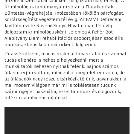
jelzőrendszeri tanácsadóként dolgoztam másfél évig.
A
Kriminológus tanulmányaim során a Fiatalkorúak
Büntetés-végrehajtási Intézetében Tökölön pártfogást,
kortárssegítést végeztem fél évig.
Az EMMI Debreceni
Javítóintézete Növendékügyi Hivatalában fél évig
dolgoztam kriminológusként.
Jelenleg A Fehér Bot
Alapítvány Elemi rehabilitációs csoportjában szociális
munkás, kliens koordinátorként dolgozom.
Látássérültként, magas szakmai tapasztalat és szakmai
tudás ellenére is nehéz elhelyezkedni, mert a
munkáltatók nehezen nyitnak felénk.
Sajnos számos
állásinterjún voltam, mindenhol megfeleltem volna, de
az állásadók nagy része elzárkózik tőlünk, ugyanakkor, a
mai modern világban már mi is tökéletesen tudunk
számítógépet használni, ezzel tanulunk és dolgozunk,
intézzük a mindennapjainkat.