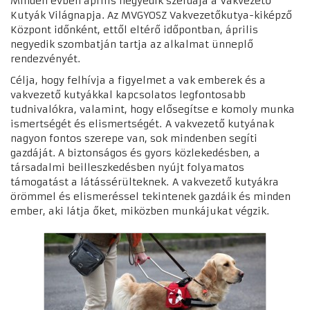
Minden évben április negyedik szerdája a Vakvezető
Kutyák Világnapja. Az MVGYOSZ Vakvezetőkutya-kiképző
Központ időnként, ettől eltérő időpontban, április
negyedik szombatján tartja az alkalmat ünneplő
rendezvényét.
Célja, hogy felhívja a figyelmet a vak emberek és a
vakvezető kutyákkal kapcsolatos legfontosabb
tudnivalókra, valamint, hogy elősegítse e komoly munka
ismertségét és elismertségét.
A vakvezető kutyának
nagyon fontos szerepe van, sok mindenben segíti
gazdáját. A biztonságos és gyors közlekedésben, a
társadalmi beilleszkedésben nyújt folyamatos
támogatást a látássérülteknek.
A vakvezető kutyákra
örömmel és elismeréssel tekintenek gazdáik és minden
ember, aki látja őket, miközben munkájukat végzik.