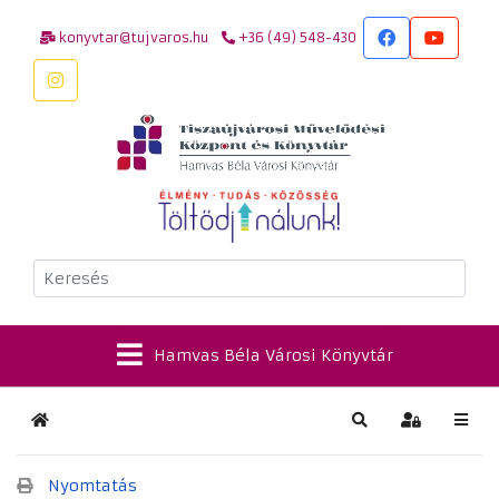
konyvtar@tujvaros.hu
+36 (49) 548-430
Keresés
Hamvas Béla Városi Könyvtár
Kezdőlap
Keresés
Bejelentkez
Nyomtatás