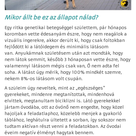
Mikor állt be ez az állapot nálad?
Egy ritka genetikai betegséggel születtem, pár hónapos
koromban vette édesanyám észre, hogy nem reagálok a
vizuális ingerekre, akkor derült ki, hogy csak foltokban
fejlődött ki a látóidegem és minimális látásom
van.
Anyukámnak születésem után azt mondták, hogy
nem látok semmit, később 3 hónaposan vette észre, hogy
valamennyi látásom mégis csak van, Ő nem adta fel
soha.
A látást úgy mérik, hogy 100% mindkét szemre,
nekem 8%-os látásom volt csupán.
A szüleim úgy neveltek, mint az „egészséges"
gyerekeket, mindenre megtanítottak, mindenhová
elvittek, megtanultam biciklizni is.
Látó gyerekekkel
jártam óvodába, ott az óvónő nem engedte, hogy közel
hajoljak a feladatlaphoz, közelebb menjek a gyakorló
táblához, leghátulra ültetett a sorban, így sokszor nem
tudtam aktívan részt venni a feladatokban. Az óvodai
éveim negatív élményt hagytak bennem.