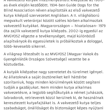
A vakvezető kutyák intézményesített kiképzése az 1900-
as évek elején kezdődött. 1934-ben Guide Dogs for the
Blind Association néven alapították az első vakvezető
kutya kiképző szervezetet Angliában. A II. világháború
megvakult veteránjai között széles körben alkalmaztak
vakvezető kutyákat.
Magyarországon – hivatalosan- 1979
óta zajlik vakvezető kutya kiképzés. 2002-ig egyedül az
MVGYOSZ végezte a tevékenységet, majd különböző
alapítványok és egyesületek is próbálkoztak a dologgal,
több-kevesebb sikerrel.
A világnap létezését is az MVGYOSZ (Magyar Vakok és
Gyengénlátók Országos Szövetsége) vezette be a
köztudatba.
A kutyák kiképzése nagy szeretetet és türelmet igényel.
Az állatoknak a saját ösztöneiket kell háttérbe
szorítaniuk, hogy minden körülmények között segíteni
tudják a gazdájukat. Nem minden kutya alkalmas
vakvezetésre, a legjobb segítőkutyák a német juhászok,
labradorok, retrieverek közül kerülnek ki, de használnak
keresztezett kutyafajtákat is.
A vakvezető kutya teljes
szabadságot, önállóságot és biztonságot képes nyújtani