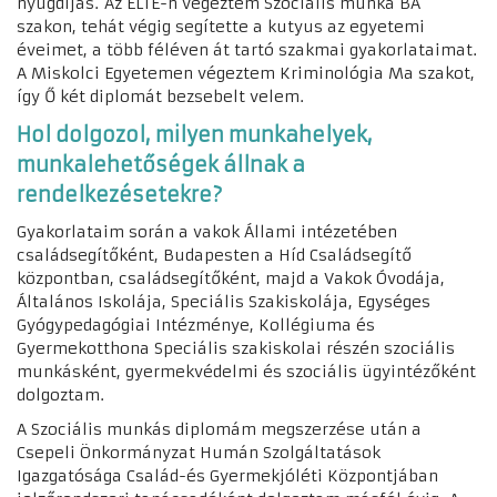
nyugdíjas.
Az ELTE-n végeztem Szociális munka BA
szakon, tehát végig segítette a kutyus az egyetemi
éveimet, a több féléven át tartó szakmai gyakorlataimat.
A Miskolci Egyetemen végeztem Kriminológia Ma szakot,
így Ő két diplomát bezsebelt velem.
Hol dolgozol, milyen munkahelyek,
munkalehetőségek állnak a
rendelkezésetekre?
Gyakorlataim során a vakok Állami intézetében
családsegítőként, Budapesten a Híd Családsegítő
központban, családsegítőként, majd a Vakok Óvodája,
Általános Iskolája, Speciális Szakiskolája, Egységes
Gyógypedagógiai Intézménye, Kollégiuma és
Gyermekotthona Speciális szakiskolai részén szociális
munkásként, gyermekvédelmi és szociális ügyintézőként
dolgoztam.
A Szociális munkás diplomám megszerzése után a
Csepeli Önkormányzat Humán Szolgáltatások
Igazgatósága Család-és Gyermekjóléti Központjában