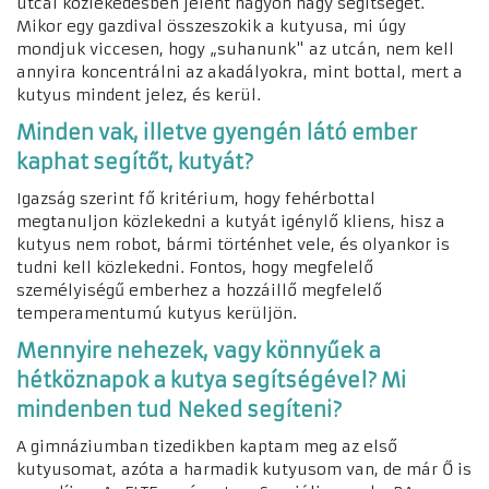
utcai közlekedésben jelent nagyon nagy segítséget.
Mikor egy gazdival összeszokik a kutyusa, mi úgy
mondjuk viccesen, hogy „suhanunk" az utcán, nem kell
annyira koncentrálni az akadályokra, mint bottal, mert a
kutyus mindent jelez, és kerül.
Minden vak, illetve gyengén látó ember
kaphat segítőt, kutyát?
Igazság szerint fő kritérium, hogy fehérbottal
megtanuljon közlekedni a kutyát igénylő kliens, hisz a
kutyus nem robot, bármi történhet vele, és olyankor is
tudni kell közlekedni. Fontos, hogy megfelelő
személyiségű emberhez a hozzáillő megfelelő
temperamentumú kutyus kerüljön.
Mennyire nehezek, vagy könnyűek a
hétköznapok a kutya segítségével? Mi
mindenben tud
Neked segíteni?
A gimnáziumban tizedikben kaptam meg az első
kutyusomat, azóta a harmadik kutyusom van, de már Ő is