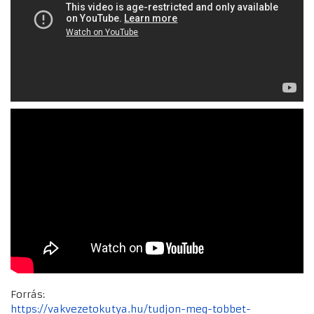
Forrás:
https://vakvezetokutya.hu/tudjon-meg-tobbet-