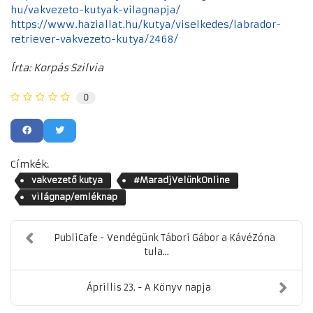
hu/vakvezeto-kutyak-vilagnapja/
https://www.haziallat.hu/kutya/viselkedes/labrador-
retriever-vakvezeto-kutya/2468/
Írta: Korpás Szilvia
0
Címkék:
vakvezető kutya
#MaradjVelünkOnline
világnap/emléknap
PubliCafe - Vendégünk Tábori Gábor a KávéZóna
tula...
Áprillis 23. - A Könyv napja