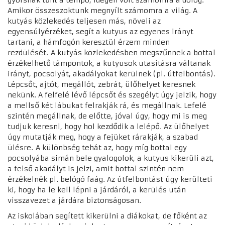
Amikor összeszoktunk megnyílt számomra a világ. A
kutyás közlekedés teljesen más, növeli az
egyensúlyérzéket, segít a kutyus az egyenes irányt
tartani, a hámfogón keresztül érzem minden
rezdülését.
A kutyás közlekedésben megszűnnek a bottal
érzékelhető támpontok, a kutyusok utasításra váltanak
irányt, pocsolyát, akadályokat kerülnek (pl. útfelbontás).
Lépcsőt, ajtót, megállót, zebrát, ülőhelyet keresnek
nekünk. A felfelé lévő lépcsőt és szegélyt úgy jelzik, hogy
a mellső két lábukat felrakják rá, és megállnak. Lefelé
szintén megállnak, de előtte, jóval úgy, hogy mi is meg
tudjuk keresni, hogy hol kezdődik a lelépő. Az ülőhelyet
úgy mutatják meg, hogy a fejüket rárakják, a szabad
ülésre.
A különbség tehát az, hogy míg bottal egy
pocsolyába simán bele gyalogolok, a kutyus kikerüli azt,
a felső akadályt is jelzi, amit bottal szintén nem
érzékelnék pl. belógó faág. Az útfelbontást úgy kerülteti
ki, hogy ha le kell lépni a járdáról, a kerülés után
visszavezet a járdára biztonságosan.
Az iskolában segített kikerülni a diákokat, de főként az