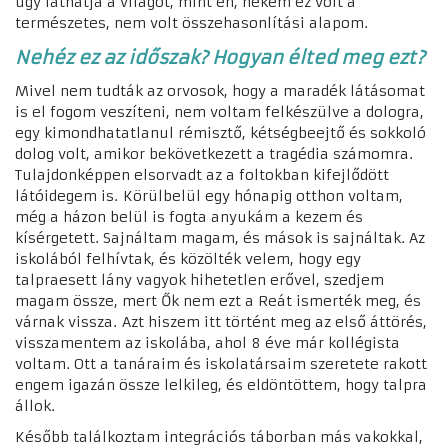
úgy láthatja a világot, mint én, nekem ez volt a
természetes, nem volt összehasonlítási alapom.
Nehéz ez az időszak? Hogyan élted meg ezt?
Mivel nem tudták az orvosok, hogy a maradék látásomat
is el fogom veszíteni, nem voltam felkészülve a dologra,
egy kimondhatatlanul rémisztő, kétségbeejtő és sokkoló
dolog volt, amikor bekövetkezett a tragédia számomra.
Tulajdonképpen elsorvadt az a foltokban kifejlődött
látóidegem is.
Körülbelül egy hónapig otthon voltam,
még a házon belül is fogta anyukám a kezem és
kísérgetett. Sajnáltam magam, és mások is sajnáltak. Az
iskolából felhívtak, és közölték velem, hogy egy
talpraesett lány vagyok hihetetlen erővel, szedjem
magam össze, mert Ők nem ezt a Reát ismerték meg, és
várnak vissza.
Azt hiszem itt történt meg az első áttörés,
visszamentem az iskolába, ahol 8 éve már kollégista
voltam. Ott a tanáraim és iskolatársaim szeretete rakott
engem igazán össze lelkileg, és eldöntöttem, hogy talpra
állok.
Később találkoztam integrációs táborban más vakokkal,