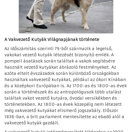
A Vakvezető Kutyák Világnapjának története
Az időszámítás szerinti 79-ből származik a legelső,
vakokat vezető kutyák létezését bizonyító emlék. A
pompeii ásatások során találtak a vakok segítésére
használt vezető kutyákat ábrázoló festményeket.
Az
azóta eltelt évszázadok során különböző országokban
használtak vakvezető kutyákat, például az ókori Kínában
és a középkori Európában is. Az 1700-as és 1800-as évek
során a történészek és az antropológusok több utalást
találtak vakot vezető kutyára, óvodai versikékben és
történetekben.
Az 1800-as évek közepéig nem létezett
még vakvezető kutyákat elismerő jogszabály. Először
1838-ban, a brit parlament mentesítette az ebadó alól a
vakvezető kutyák gazdáit.