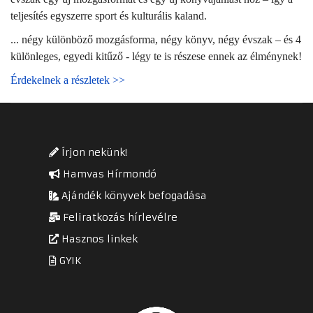
teljesítés egyszerre sport és kulturális kaland.
... négy különböző mozgásforma, négy könyv, négy évszak – és 4
különleges, egyedi kitűző - légy te is részese ennek az élménynek!
Érdekelnek a részletek >>
Írjon nekünk!
Hamvas Hírmondó
Ajándék könyvek befogadása
Feliratkozás hírlevélre
Hasznos linkek
GYIK