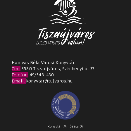
Hamvas Béla Városi Könyvtár
Cím
:
3580 Tiszaújváros, Széchenyi út 37.
Telefon:
49/548-430
Email
:
konyvtar@tujvaros.hu
Könyvtári Minőségi Díj