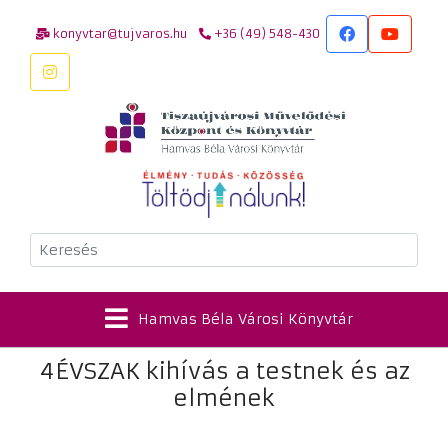
konyvtar@tujvaros.hu
+36 (49) 548-430
Keresés
Hamvas Béla Városi Könyvtár
4ÉVSZAK kihívás a testnek és az
elmének