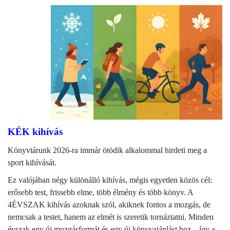
KÉK kihívás
Könyvtárunk 2026-ra immár ötödik alkalommal hirdeti meg a
sport kihívását.
Ez valójában négy különálló kihívás, mégis egyetlen közös cél:
erősebb test, frissebb elme, több élmény és több könyv. A
4ÉVSZAK kihívás azoknak szól, akiknek fontos a mozgás, de
nemcsak a testet, hanem az elmét is szeretik tornáztatni. Minden
évszak egy új mozgásformát és egy új könyvajánlást hoz – így a