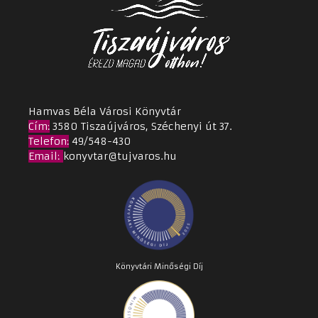
Hamvas Béla Városi Könyvtár
Cím
:
3580 Tiszaújváros, Széchenyi út 37.
Telefon:
49/548-430
Email
:
konyvtar@tujvaros.hu
Könyvtári Minőségi Díj