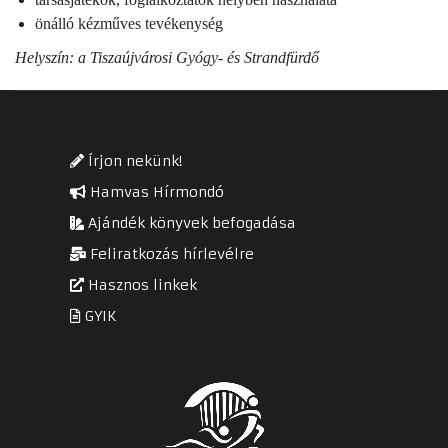
önálló kézműves tevékenység
Helyszín: a
Tiszaújvárosi Gyógy- és Strandfürdő
Írjon nekünk!
Hamvas Hírmondó
Ajándék könyvek befogadása
Feliratkozás hírlevélre
Hasznos linkek
GYIK